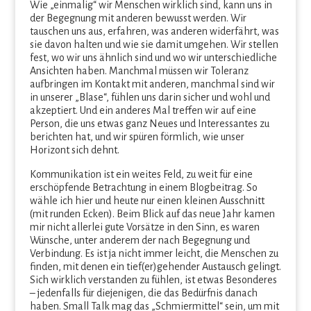
Wie „einmalig“ wir Menschen wirklich sind, kann uns in
der Begegnung mit anderen bewusst werden. Wir
tauschen uns aus, erfahren, was anderen widerfährt, was
sie davon halten und wie sie damit umgehen. Wir stellen
fest, wo wir uns ähnlich sind und wo wir unterschiedliche
Ansichten haben. Manchmal müssen wir Toleranz
aufbringen im Kontakt mit anderen, manchmal sind wir
in unserer „Blase“, fühlen uns darin sicher und wohl und
akzeptiert. Und ein anderes Mal treffen wir auf eine
Person, die uns etwas ganz Neues und Interessantes zu
berichten hat, und wir spüren förmlich, wie unser
Horizont sich dehnt.
Kommunikation ist ein weites Feld, zu weit für eine
erschöpfende Betrachtung in einem Blogbeitrag. So
wähle ich hier und heute nur einen kleinen Ausschnitt
(mit runden Ecken). Beim Blick auf das neue Jahr kamen
mir nicht allerlei gute Vorsätze in den Sinn, es waren
Wünsche, unter anderem der nach Begegnung und
Verbindung. Es ist ja nicht immer leicht, die Menschen zu
finden, mit denen ein tief(er)gehender Austausch gelingt.
Sich wirklich verstanden zu fühlen, ist etwas Besonderes
– jedenfalls für diejenigen, die das Bedürfnis danach
haben. Small Talk mag das „Schmiermittel“ sein, um mit