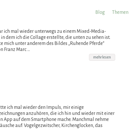
Blog
Themen
r ich mal wieder unterwegs zu einem Mixed-Media-
n dem ich die Collage erstellte, die unten zu sehen ist.
te mich unter anderem des Bildes „Ruhende Pferde“
on Franz Marc …
mehr lesen
tte ich mal wieder den Impuls, mir einige
eichnungen anzuhören, die ich hin und wieder mit einer
n App auf dem Smartphone mache. Manchmal nehme
räusche auf: Vogelgezwitscher, Kirchenglocken, das