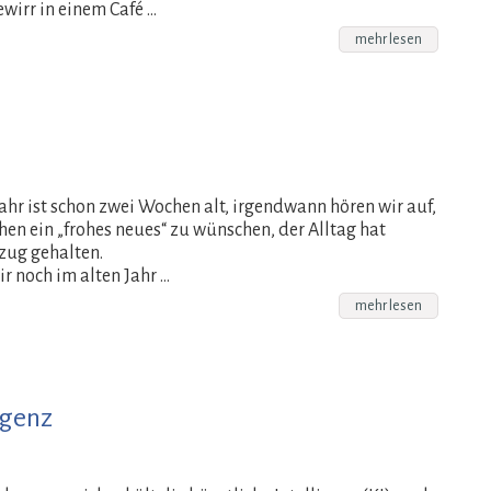
irr in einem Café …
mehr lesen
ahr ist schon zwei Wochen alt, irgendwann hören wir auf,
en ein „frohes neues“ zu wünschen, der Alltag hat
zug gehalten.
r noch im alten Jahr …
mehr lesen
igenz