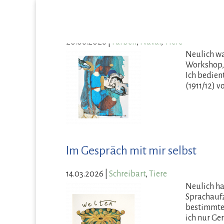
Im Flow mit ruhenden Pferden
20.06.2026
|
Farben
,
Natur
,
Tiere
Neulich wa
Workshop, i
Ich bedien
(1911/12) v
Im Gespräch mit mir selbst
14.03.2026
|
Schreibart
,
Tiere
Neulich ha
Sprachaufz
bestimmte
ich nur Ge