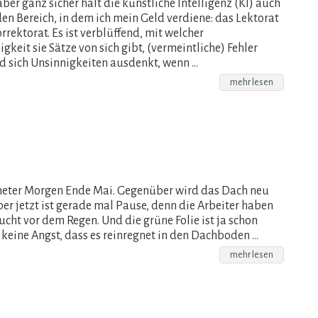
ber ganz sicher hält die künstliche Intelligenz (KI) auch
den Bereich, in dem ich mein Geld verdiene: das Lektorat
rektorat. Es ist verblüffend, mit welcher
keit sie Sätze von sich gibt, (vermeintliche) Fehler
d sich Unsinnigkeiten ausdenkt, wenn …
mehr lesen
neter Morgen Ende Mai. Gegenüber wird das Dach neu
ber jetzt ist gerade mal Pause, denn die Arbeiter haben
ucht vor dem Regen. Und die grüne Folie ist ja schon
o keine Angst, dass es reinregnet in den Dachboden …
mehr lesen