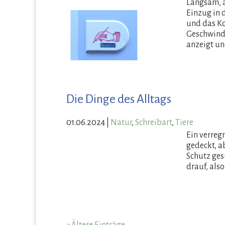
Langsam, a
Einzug in 
und das Kor
Geschwindig
anzeigt un
Die Dinge des Alltags
01.06.2024
|
Natur
,
Schreibart
,
Tiere
Ein verreg
gedeckt, a
Schutz ges
drauf, als
« Ältere Einträge