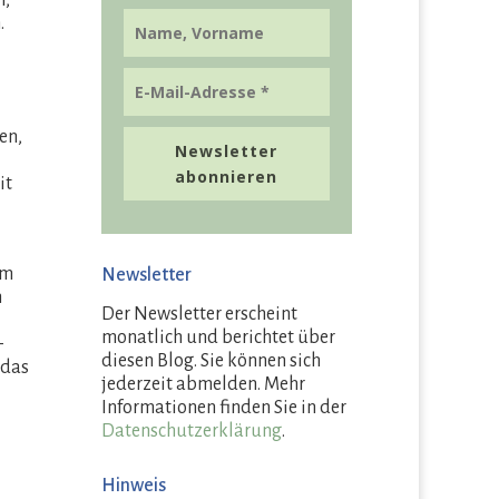
r,
.
en,
Newsletter
abonnieren
it
am
Newsletter
m
Der Newsletter erscheint
monatlich und berichtet über
–
diesen Blog. Sie können sich
 das
jederzeit abmelden. Mehr
Informationen finden Sie in der
Datenschutzerklärung
.
Hinweis