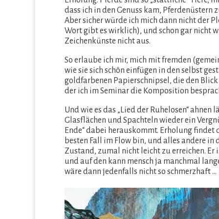
Erholung. Pferde sind so „stattliche“ Tiere, 
dass ich in den Genuss kam, Pferdenüstern 
Aber sicher würde ich mich dann nicht der P
Wort gibt es wirklich), und schon gar nicht 
Zeichenkünste nicht aus.
So erlaube ich mir, mich mit fremden (gemei
wie sie sich schön einfügen in den selbst ge
goldfarbenen Papierschnipsel, die den Blic
der ich im Seminar die Komposition besprac
Und wie es das „Lied der Ruhelosen“ ahnen l
Glasflächen und Spachteln wieder ein Vergnü
Ende“ dabei herauskommt. Erholung findet dan
besten Fall im Flow bin, und alles andere in 
Zustand, zumal nicht leicht zu erreichen. Er
und auf den kann mensch ja manchmal lange w
wäre dann jedenfalls nicht so schmerzhaft …