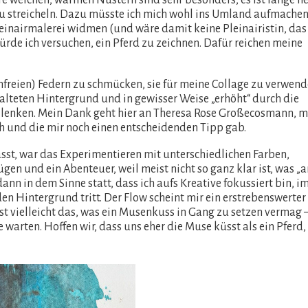
ihre weichen, warmen Nüstern sind sehr besonders, es ist lange he
zu streicheln. Dazu müsste ich mich wohl ins Umland aufmachen
leinairmalerei widmen (und wäre damit keine Pleinairistin, das
würde ich versuchen, ein Pferd zu zeichnen. Dafür reichen meine
nfreien) Federn zu schmücken, sie für meine Collage zu verwend
stalteten Hintergrund und in gewisser Weise „erhöht“ durch die
k lenken. Mein Dank geht hier an Theresa Rose Großecosmann, m
h und die mir noch einen entscheidenden Tipp gab.
ässt, war das Experimentieren mit unterschiedlichen Farben,
gen und ein Abenteuer, weil meist nicht so ganz klar ist, was „
n in dem Sinne statt, dass ich aufs Kreative fokussiert bin, i
den Hintergrund tritt. Der Flow scheint mir ein erstrebenswerter
 ist vielleicht das, was ein Musenkuss in Gang zu setzen vermag 
arten. Hoffen wir, dass uns eher die Muse küsst als ein Pferd,