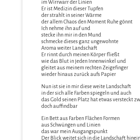
im Wirrwarr der Linien
Er ist Medizin dieser Tupfen
der strahlt in seiner Wärme
der allem Chaos den Moment Ruhe gönnt
Ich nehme ihn auf und
stecke ihn mir in den Mund
schmecke dieses ganz ungewohnte
Aroma weiter Landschaft
Er rinnt durch meinen Körper fließt
wie das Blut in jeden Innenwinkel und
gleitet aus meinem rechten Zeigefinger
wieder hinaus zurück aufs Papier
Nun ist sie in mir diese weite Landschaft
in der sich alle Farben spiegeln und auch
das Gold seinen Platz hat etwas versteckt z
doch auffindbar
Ein Bett aus Farben Flächen Formen
aus Schwüngen und Linien
das war mein Ausgangspunkt
Der Blick weitet sich in die Landschaft hinei