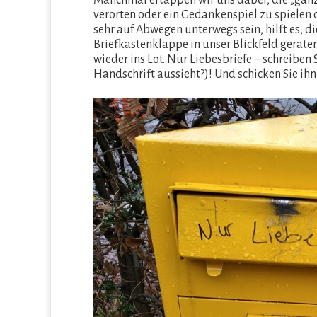
Manchmal ertappen wir uns dabei, die „ganz 
verorten oder ein Gedankenspiel zu spielen 
sehr auf Abwegen unterwegs sein, hilft es, di
Briefkastenklappe in unser Blickfeld geraten
wieder ins Lot. Nur Liebesbriefe – schreiben S
Handschrift aussieht?)! Und schicken Sie ihn