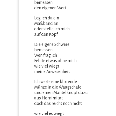
bemessen
den eigenen Wert
Leg ich da ein
Maßband an
oder stelle ich mich
auf den Kopf
Die eigene Schwere
bemessen
Wen frag ich
Fehlte etwas ohne mich
wie viel wiegt
meine Anwesenheit
Ich werfe eine klirrende
Münze in die Waagschale
und einen Mantelknopf dazu
aus Hornimitat
doch das reicht noch nicht
wie viel es wiegt