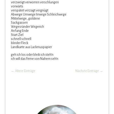
verzweigt verworren verschlungen
vorwärts
verspätet verzagt vergnügt
Abwege Umwege Irrwege Schleichwege
Mittelwege, goldene
Sackgassen
Wegesränder Wegerich
Anfang Ende
Start Ziel
schnell schnell
blinder Fleck
Landkarte aus Lackmuspapier
geh ich los oder bleib ich steh’n
ich will das Ferne von Nahem seh’n
←
Ältere Einträge
Nächste Einträge
→