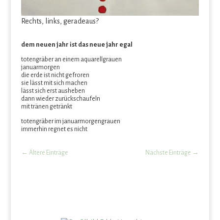
Rechts, links, geradeaus?
dem neuen jahr ist das neue jahr egal
totengräber an einem aquarellgrauen
januarmorgen
die erde ist nicht gefroren
sie lässt mit sich machen
lässt sich erst ausheben
dann wieder zurückschaufeln
mit tränen getränkt
totengräber im januarmorgengrauen
immerhin regnet es nicht
←
Ältere Einträge
Nächste Einträge
→