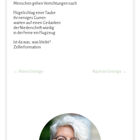
Menschen gehen Verrichtungen nach
Flügelschlag einer Taube
ihr nerviges Gurren
warten auf einen Gedanken
der Niederschrift würdig
in der Ferne ein Flugzeug
Ist da was, was bleibt?
Zellinformation
←
Ältere Einträge
Nächste Einträge
→