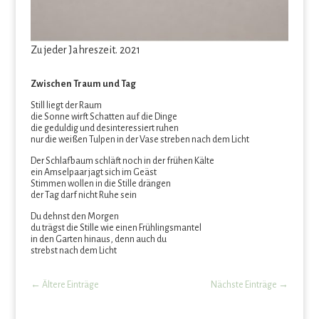
Zu jeder Jahreszeit. 2021
Zwischen Traum und Tag
Still liegt der Raum
die Sonne wirft Schatten auf die Dinge
die geduldig und desinteressiert ruhen
nur die weißen Tulpen in der Vase streben nach dem Licht
Der Schlafbaum schläft noch in der frühen Kälte
ein Amselpaar jagt sich im Geäst
Stimmen wollen in die Stille drängen
der Tag darf nicht Ruhe sein
Du dehnst den Morgen
du trägst die Stille wie einen Frühlingsmantel
in den Garten hinaus, denn auch du
strebst nach dem Licht
←
Ältere Einträge
Nächste Einträge
→