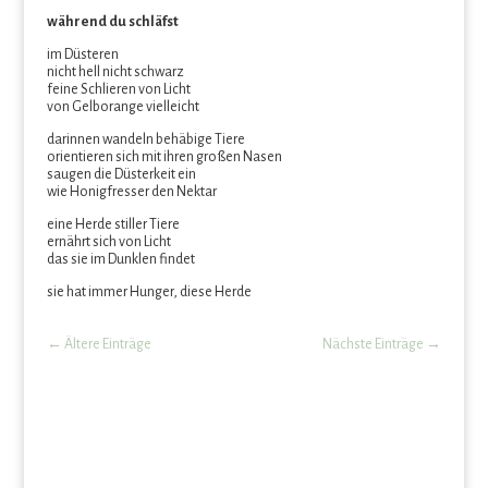
während du schläfst
im Düsteren
nicht hell nicht schwarz
feine Schlieren von Licht
von Gelborange vielleicht
darinnen wandeln behäbige Tiere
orientieren sich mit ihren großen Nasen
saugen die Düsterkeit ein
wie Honigfresser den Nektar
eine Herde stiller Tiere
ernährt sich von Licht
das sie im Dunklen findet
sie hat immer Hunger, diese Herde
←
Ältere Einträge
Nächste Einträge
→