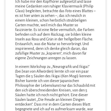
Ich habe mir den Kopfhörer aufgesetzt und lasse
meine Gedanken von ruhiger Klaviermusik (Philip
Glass) begleiten, betrachte das Foto eines Blattes –
es ist hier unten zu sehen –, das ich neulich in
einem kleinen, schon herbstlich strubbeligen
Garten machte, weil mich das Muster so
faszinierte. Es ist eine Rebe vermutlich, die Farben
befinden sich auf dem Rückzug, sie bilden kleine
Inseln aus Rosa und Grün in der hellgelben Fläche.
Erstaunlich, was die Natur so hervorbringt. Und
inspirierend, denn ich denke gleich daran, das
zufällige Muster zu „kopieren“, mich davon für
eigene Zeichnungen anregen zu lassen.
In einem Workshop zu „Neurografik und Ikigai“
(bei Jean von Allwörden) lernte ich vor ein paar
Tagen die 5 Säulen des Ikigai (Ken Mogi) kennen.
Bisher kannte ich von dieser japanischen
Philosophie der Lebenskunst nur das Schaubild mit
den sich überschneidenden Kreisen, von den 5
Säulen hatte ich noch nicht gehört. Eine dieser
Säulen lautet „Die Freude an kleinen Dingen
entdecken“. Dass mir in dem Garten dieses Blatt
begegnete und ich auf es aufmerksam wurde, war