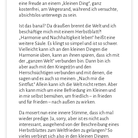
eine Freude an einem „kleinen Ding“, ganz
kostenfrei, am Wegesrand, während ich versuchte,
absichtslos unterwegs zu sein.
Ist das banal? Da draußen brennt die Welt und ich
beschäftige mich mit einem Herbstblatt?!
„Harmonie und Nachhaltigkeit leben“ heißt eine
weitere Säule. Es klingt so simpel und ist so schwer.
Vielleicht kann ich an den kleinen Dingen die
Harmonie üben, kann an ihnen spüren, dass ich mit
der „ganzen Welt“ verbunden bin. Dann bin ich
aber auch mit den Kriege(r)n und den
Herrschsüchtigen verbunden und mit denen, die
sagen und es auch so meinen: „Nach mir die
Sintflut.“ Allein kann ich die Welt nicht retten. Aber
ich kann mich um eine Befriedung im Kleinen und
in mir selbst bemühen, um friedlich – in Frieden
und für Frieden – nach außen zu wirken.
Da mosert nun eine innere Stimme, dass ich mal
wieder predige. Ja, sorry, aber ist es nicht auch
interessant, ausgehend von der Beschreibung eines
Herbstblattes zum Weltfrieden zu gelangen? So
vieles verbirgt sich also in den kleinen Dingen.