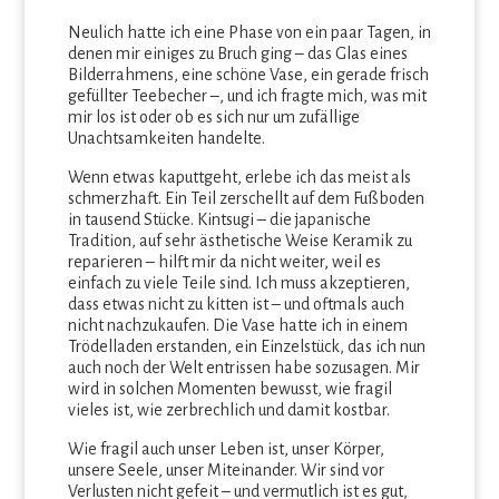
Neulich hatte ich eine Phase von ein paar Tagen, in
denen mir einiges zu Bruch ging – das Glas eines
Bilderrahmens, eine schöne Vase, ein gerade frisch
gefüllter Teebecher –, und ich fragte mich, was mit
mir los ist oder ob es sich nur um zufällige
Unachtsamkeiten handelte.
Wenn etwas kaputtgeht, erlebe ich das meist als
schmerzhaft. Ein Teil zerschellt auf dem Fußboden
in tausend Stücke. Kintsugi – die japanische
Tradition, auf sehr ästhetische Weise Keramik zu
reparieren – hilft mir da nicht weiter, weil es
einfach zu viele Teile sind. Ich muss akzeptieren,
dass etwas nicht zu kitten ist – und oftmals auch
nicht nachzukaufen. Die Vase hatte ich in einem
Trödelladen erstanden, ein Einzelstück, das ich nun
auch noch der Welt entrissen habe sozusagen. Mir
wird in solchen Momenten bewusst, wie fragil
vieles ist, wie zerbrechlich und damit kostbar.
Wie fragil auch unser Leben ist, unser Körper,
unsere Seele, unser Miteinander. Wir sind vor
Verlusten nicht gefeit – und vermutlich ist es gut,