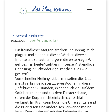
Selbstheilungskräfte
20.12.2025
|
Trauer
,
Vergänglichkeit
Ein freundlicher Morgen, trocken und sonnig. Mich
plagten und plagen in diesen Wochen diverse
Infekte und so lautet morgens die erste Frage: Wie
geht es mir heute? Geht es mir besser? Ist endlich
Genesung in Sicht oder ist eigentlich alles wie
gestern?
Von schneller Heilung ist bei mir selten die Rede,
meist verbringe ich bis zu zwei Wochen in diesen
„infektiösen“ Zuständen, in denen ich viel auf dem
Sofa herumliege und aus dem Fenster schaue,
sofern der Körper nicht einfach nach Schlaf
verlangt. Im Kranksein ticken die Uhren anders und
die Prioritäten sind andere. Ich verwende meine