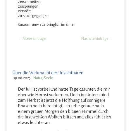
zerschmettert
zersprungen
zerstört
zu Bruch gegangen
Kurzum: unwiederbringlich im Eimer
←
Ältere Einträge
Nächste Einträge
→
Über die Wirkmacht des Unsichtbaren
09.08.2025
|
Natur
,
Seele
Der Juli ist vorbei und hatte Tage darunter, die mir
eher wie Herbst vorkamen. Doch im Unterschied
zum Herbst ist jetzt die Hoffnung auf sonnigere
Phasen noch berechtigt, ich sehe gerade nach
einem grauen Morgen den blauen Himmel durch
die fast weißen Wolken blitzen und alles fühlt sich
etwas leichter an.