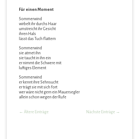
Für einen Moment
Sommerwind
wirbelt ihr durchs Haar
umstreicht ihr Gesicht
ihren Hals
lässt das Tuch flattern
Sommerwind
sie atmet ihn
sie taucht in ihn ein
er nimmt die Schwere mit
luftiges Element
Sommerwind
er kennt ihre Sehnsucht
er trägt sie mit sich fort
wer wäre nicht gern ein Mauersegler
allein schon wegen der Rufe
←
Ältere Einträge
Nächste Einträge
→