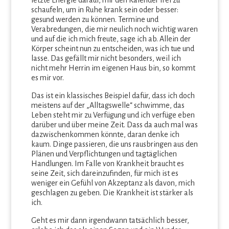
letzte Energie darauf, mir den Kalender frei zu
schaufeln, um in Ruhe krank sein oder besser:
gesund werden zu können. Termine und
Verabredungen, die mir neulich noch wichtig waren
und auf die ich mich freute, sage ich ab. Allein der
Körper scheint nun zu entscheiden, was ich tue und
lasse. Das gefällt mir nicht besonders, weil ich
nicht mehr Herrin im eigenen Haus bin, so kommt
es mir vor.
Das ist ein klassisches Beispiel dafür, dass ich doch
meistens auf der „Alltagswelle“ schwimme, das
Leben steht mir zu Verfügung und ich verfüge eben
darüber und über meine Zeit. Dass da auch mal was
dazwischenkommen könnte, daran denke ich
kaum. Dinge passieren, die uns rausbringen aus den
Plänen und Verpflichtungen und tagtäglichen
Handlungen. Im Falle von Krankheit braucht es
seine Zeit, sich dareinzufinden, für mich ist es
weniger ein Gefühl von Akzeptanz als davon, mich
geschlagen zu geben. Die Krankheit ist stärker als
ich.
Geht es mir dann irgendwann tatsächlich besser,