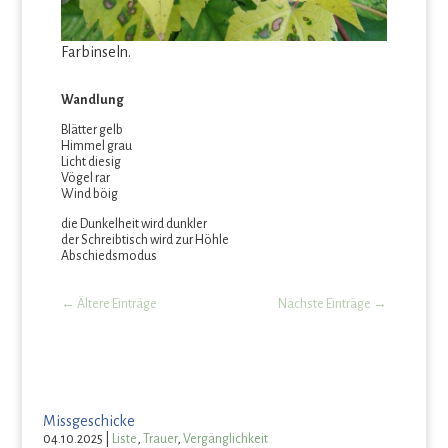
Farbinseln.
Wandlung
Blätter gelb
Himmel grau
Licht diesig
Vögel rar
Wind böig
die Dunkelheit wird dunkler
der Schreibtisch wird zur Höhle
Abschiedsmodus
←
Ältere Einträge
Nächste Einträge
→
Missgeschicke
04.10.2025
|
Liste
,
Trauer
,
Vergänglichkeit