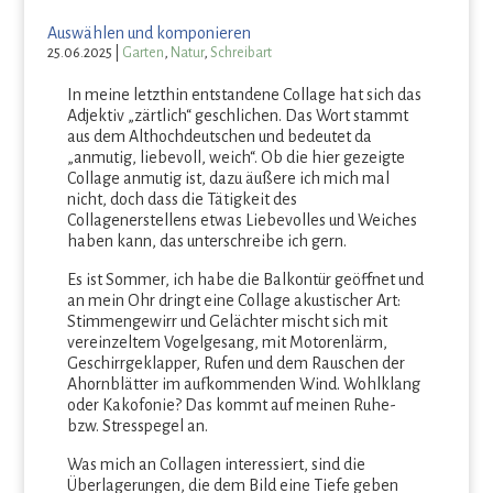
Auswählen und komponieren
25.06.2025
|
Garten
,
Natur
,
Schreibart
In meine letzthin entstandene Collage hat sich das
Adjektiv „zärtlich“ geschlichen. Das Wort stammt
aus dem Althochdeutschen und bedeutet da
„anmutig, liebevoll, weich“. Ob die hier gezeigte
Collage anmutig ist, dazu äußere ich mich mal
nicht, doch dass die Tätigkeit des
Collagenerstellens etwas Liebevolles und Weiches
haben kann, das unterschreibe ich gern.
Es ist Sommer, ich habe die Balkontür geöffnet und
an mein Ohr dringt eine Collage akustischer Art:
Stimmengewirr und Gelächter mischt sich mit
vereinzeltem Vogelgesang, mit Motorenlärm,
Geschirrgeklapper, Rufen und dem Rauschen der
Ahornblätter im aufkommenden Wind. Wohlklang
oder Kakofonie? Das kommt auf meinen Ruhe-
bzw. Stresspegel an.
Was mich an Collagen interessiert, sind die
Überlagerungen, die dem Bild eine Tiefe geben