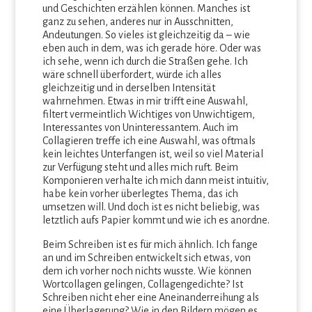
und Geschichten erzählen können. Manches ist
ganz zu sehen, anderes nur in Ausschnitten,
Andeutungen. So vieles ist gleichzeitig da – wie
eben auch in dem, was ich gerade höre. Oder was
ich sehe, wenn ich durch die Straßen gehe. Ich
wäre schnell überfordert, würde ich alles
gleichzeitig und in derselben Intensität
wahrnehmen. Etwas in mir trifft eine Auswahl,
filtert vermeintlich Wichtiges von Unwichtigem,
Interessantes von Uninteressantem. Auch im
Collagieren treffe ich eine Auswahl, was oftmals
kein leichtes Unterfangen ist, weil so viel Material
zur Verfügung steht und alles mich ruft. Beim
Komponieren verhalte ich mich dann meist intuitiv,
habe kein vorher überlegtes Thema, das ich
umsetzen will. Und doch ist es nicht beliebig, was
letztlich aufs Papier kommt und wie ich es anordne.
Beim Schreiben ist es für mich ähnlich. Ich fange
an und im Schreiben entwickelt sich etwas, von
dem ich vorher noch nichts wusste. Wie können
Wortcollagen gelingen, Collagengedichte? Ist
Schreiben nicht eher eine Aneinanderreihung als
eine Überlagerung? Wie in den Bildern mögen es