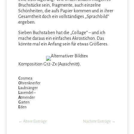
Bruchstücke sein, Fragmente, auch einzelne
Schönheiten, die aufs Papier kommen und in ihrer
Gesamtheit doch ein vollständiges „Sprachbild“
ergeben.
Sieben Buchstaben hat die „Collage“ – und ich
mache daraus ein einfaches Akrostichon. Das
könnte mal ein Anfang sein für etwas Größeres.
Komposition G12-Zx (Ausschnitt).
C
osmea
O
hrenkneifer
L
aubsänger
L
avendel –
A
tmender
G
arten
E
den
←
Ältere Einträge
Nächste Einträge
→